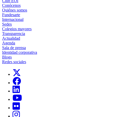
Club EOI
Conócenos
Quiénes somos
Fundesarte
Internacional
Sedes
Colegios mayores
Transparencia
Actualidad
Agenda
Sala de prensa
Identidad corporativa
Blogs
Redes sociales
Links, Opens in this window
Links, Opens in this window
Links, Opens in this window
Links, Opens in this window
Links, Opens in this window
Links, Opens in this window