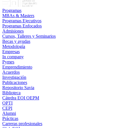
Programas
MBAs & Masters
Programas Ejecutivos
Programas Enfocados
Admisiones
Cursos, Talleres y Seminarios
Becas y ayudas
Metodología
Empresas
In company
Pymes
Emprendimiento
Acuerdos
Investigación
Publicaciones
Repositorio Savia
Biblioteca
Cátedra EOI OEPM
OPTI
CEPI
Alumni
Prácticas
Carreras profesionales