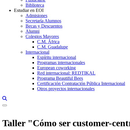
Biblioteca
Estudiar en EOI
Admisiones
Secretaría Alumnos
Becas y Descuentos
Alumni
Colegios Mayores
C.M. África
C.M. Guadalupe
Internacional
Espíritu internacional
Programas internacionales
European coworking
Red internacional: REDTIKAL
Programa Beautiful Bees
Certificación Contratación Pública Internacional
Otros proyectos internacionales
Links, Opens in this window a searcher
Taller "Cómo ser customer-centr