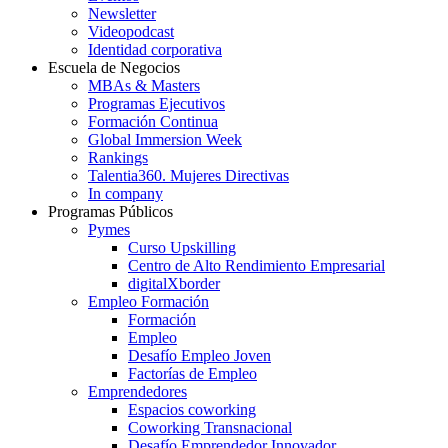
Newsletter
Videopodcast
Identidad corporativa
Escuela de Negocios
MBAs & Masters
Programas Ejecutivos
Formación Continua
Global Immersion Week
Rankings
Talentia360. Mujeres Directivas
In company
Programas Públicos
Pymes
Curso Upskilling
Centro de Alto Rendimiento Empresarial
digitalXborder
Empleo Formación
Formación
Empleo
Desafío Empleo Joven
Factorías de Empleo
Emprendedores
Espacios coworking
Coworking Transnacional
Desafío Emprendedor Innovador