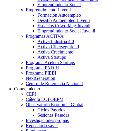
Emprendimiento Social
Emprendimiento Juvenil
Formación Autoempleo
Desafío Autoempleo Juvenil
Espacios Coworking Juvenil
Emprendimiento Social Juvenil
Programas ACTIVA
Activa Industria 4.0
Activa Ciberseguridad
Activa Crecimiento
Activa Startups
Programa Acelera Startups
Programa PADIH
Programa PIEEI
NextGeneration
Centro de Referencia Nacional
Conocimiento
CEPI
Cátedra EOI OEPM
Observatorio Economía Global
Ciclos Pasados
Sesiones Pasadas
Investigaciones propias
Repositorio savia
Fundesarte