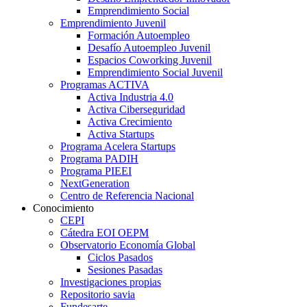
Emprendimiento Social
Emprendimiento Juvenil
Formación Autoempleo
Desafío Autoempleo Juvenil
Espacios Coworking Juvenil
Emprendimiento Social Juvenil
Programas ACTIVA
Activa Industria 4.0
Activa Ciberseguridad
Activa Crecimiento
Activa Startups
Programa Acelera Startups
Programa PADIH
Programa PIEEI
NextGeneration
Centro de Referencia Nacional
Conocimiento
CEPI
Cátedra EOI OEPM
Observatorio Economía Global
Ciclos Pasados
Sesiones Pasadas
Investigaciones propias
Repositorio savia
Fundesarte