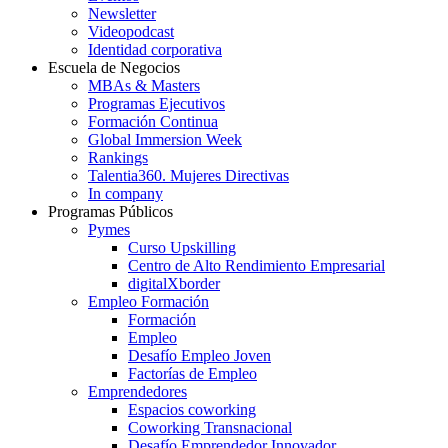
Newsletter
Videopodcast
Identidad corporativa
Escuela de Negocios
MBAs & Masters
Programas Ejecutivos
Formación Continua
Global Immersion Week
Rankings
Talentia360. Mujeres Directivas
In company
Programas Públicos
Pymes
Curso Upskilling
Centro de Alto Rendimiento Empresarial
digitalXborder
Empleo Formación
Formación
Empleo
Desafío Empleo Joven
Factorías de Empleo
Emprendedores
Espacios coworking
Coworking Transnacional
Desafío Emprendedor Innovador