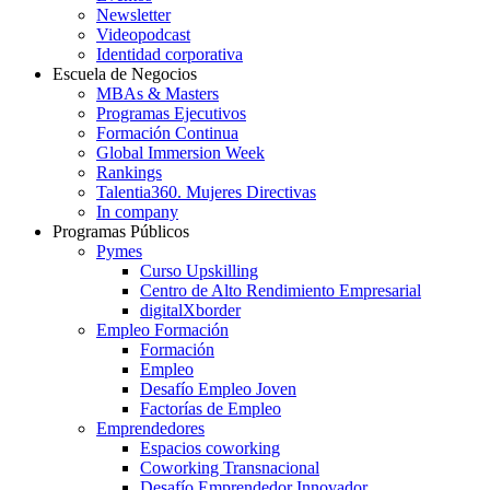
Newsletter
Videopodcast
Identidad corporativa
Escuela de Negocios
MBAs & Masters
Programas Ejecutivos
Formación Continua
Global Immersion Week
Rankings
Talentia360. Mujeres Directivas
In company
Programas Públicos
Pymes
Curso Upskilling
Centro de Alto Rendimiento Empresarial
digitalXborder
Empleo Formación
Formación
Empleo
Desafío Empleo Joven
Factorías de Empleo
Emprendedores
Espacios coworking
Coworking Transnacional
Desafío Emprendedor Innovador