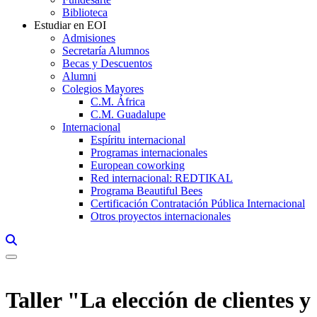
Biblioteca
Estudiar en EOI
Admisiones
Secretaría Alumnos
Becas y Descuentos
Alumni
Colegios Mayores
C.M. África
C.M. Guadalupe
Internacional
Espíritu internacional
Programas internacionales
European coworking
Red internacional: REDTIKAL
Programa Beautiful Bees
Certificación Contratación Pública Internacional
Otros proyectos internacionales
Links, Opens in this window a searcher
Taller "La elección de clientes y