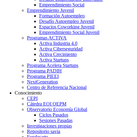
Emprendimiento Social
Emprendimiento Juvenil
Formación Autoempleo
Desafío Autoempleo Juvenil
Espacios Coworking Juvenil
Emprendimiento Social Juvenil
Programas ACTIVA
Activa Industria 4.0
Activa Ciberseguridad
Activa Crecimiento
Activa Startups
Programa Acelera Startups
Programa PADIH
Programa PIEEI
NextGeneration
Centro de Referencia Nacional
Conocimiento
CEPI
Cátedra EOI OEPM
Observatorio Economía Global
Ciclos Pasados
Sesiones Pasadas
Investigaciones propias
Repositorio savia
Fundesarte