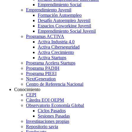
Emprendimiento Social
Emprendimiento Juvenil
Formación Autoempleo
Desafío Autoempleo Juvenil
Espacios Coworking Juvenil
Emprendimiento Social Juvenil
Programas ACTIVA
Activa Industria 4.0
Activa Ciberseguridad
Activa Crecimiento
Activa Startups
Programa Acelera Startups
Programa PADIH
Programa PIEEI
NextGeneration
Centro de Referencia Nacional
Conocimiento
CEPI
Cátedra EOI OEPM
Observatorio Economía Global
Ciclos Pasados
Sesiones Pasadas
Investigaciones propias
Repositorio savia
Fundesarte