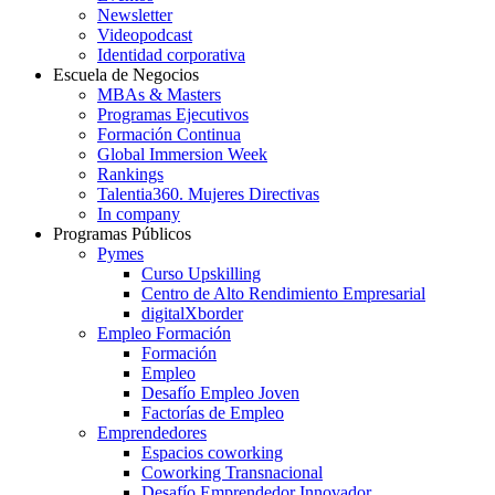
Newsletter
Videopodcast
Identidad corporativa
Escuela de Negocios
MBAs & Masters
Programas Ejecutivos
Formación Continua
Global Immersion Week
Rankings
Talentia360. Mujeres Directivas
In company
Programas Públicos
Pymes
Curso Upskilling
Centro de Alto Rendimiento Empresarial
digitalXborder
Empleo Formación
Formación
Empleo
Desafío Empleo Joven
Factorías de Empleo
Emprendedores
Espacios coworking
Coworking Transnacional
Desafío Emprendedor Innovador