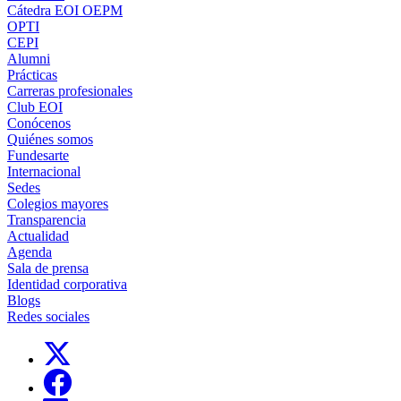
Cátedra EOI OEPM
OPTI
CEPI
Alumni
Prácticas
Carreras profesionales
Club EOI
Conócenos
Quiénes somos
Fundesarte
Internacional
Sedes
Colegios mayores
Transparencia
Actualidad
Agenda
Sala de prensa
Identidad corporativa
Blogs
Redes sociales
Links, Opens in this window
Links, Opens in this window