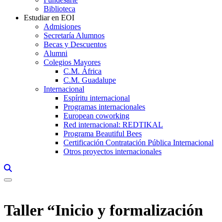
Biblioteca
Estudiar en EOI
Admisiones
Secretaría Alumnos
Becas y Descuentos
Alumni
Colegios Mayores
C.M. África
C.M. Guadalupe
Internacional
Espíritu internacional
Programas internacionales
European coworking
Red internacional: REDTIKAL
Programa Beautiful Bees
Certificación Contratación Pública Internacional
Otros proyectos internacionales
Links, Opens in this window a searcher
Taller “Inicio y formalización