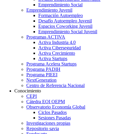
Emprendimiento Social
Emprendimiento Juvenil
Formación Autoempleo
Desafío Autoempleo Juvenil
Espacios Coworking Juvenil
Emprendimiento Social Juvenil
Programas ACTIVA
Activa Industria 4.0
Activa Ciberseguridad
Activa Crecimiento
Activa Startups
Programa Acelera Startups
Programa PADIH
Programa PIEEI
NextGeneration
Centro de Referencia Nacional
Conocimiento
CEPI
Cátedra EOI OEPM
Observatorio Economía Global
Ciclos Pasados
Sesiones Pasadas
Investigaciones propias
Repositorio savia
Fundesarte