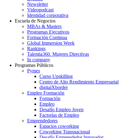
Newsletter
Videopodcast
Identidad corporativa
Escuela de Negocios
MBAs & Masters
Programas Ejecutivos
Formación Continua
Global Immersion Week
Rankings
Talentia360. Mujeres Directivas
In company
Programas Públicos
Pymes
Curso Upskilling
Centro de Alto Rendimiento Empresarial
digitalXborder
Empleo Formación
Formación
Empleo
Desafío Empleo Joven
Factorías de Empleo
Emprendedores
Espacios coworking
Coworking Transnacional
Desafío Emprendedor Innovador