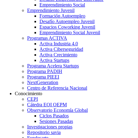
Emprendimiento Social
Emprendimiento Juvenil
Formación Autoempleo
Desafío Autoempleo Juvenil
Espacios Coworking Juvenil
Emprendimiento Social Juvenil
Programas ACTIVA
Activa Industria 4.0
Activa Ciberseguridad
Activa Crecimiento
Activa Startups
Programa Acelera Startups
Programa PADIH
Programa PIEEI
NextGeneration
Centro de Referencia Nacional
Conocimiento
CEPI
Cátedra EOI OEPM
Observatorio Economía Global
Ciclos Pasados
Sesiones Pasadas
Investigaciones propias
Repositorio savia
Fundesarte