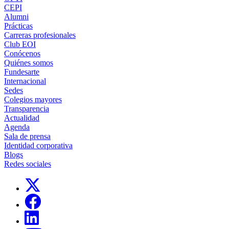
CEPI
Alumni
Prácticas
Carreras profesionales
Club EOI
Conócenos
Quiénes somos
Fundesarte
Internacional
Sedes
Colegios mayores
Transparencia
Actualidad
Agenda
Sala de prensa
Identidad corporativa
Blogs
Redes sociales
Links, Opens in this window
Links, Opens in this window
Links, Opens in this window