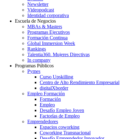
Newsletter
Videopodcast
Identidad corporativa
Escuela de Negocios
MBAs & Masters
Programas Ejecutivos
Formación Continua
Global Immersion Week
Rankings
Talentia360. Mujeres Directivas
In company
Programas Públicos
Pymes
Curso Upskilling
Centro de Alto Rendimiento Empresarial
digitalXborder
Empleo Formación
Formación
Empleo
Desafío Empleo Joven
Factorías de Empleo
Emprendedores
Espacios coworking
Coworking Transnacional
Desafío Emprendedor Innovador