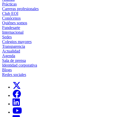
Prácticas
Carreras profesionales
Club EOI
Conócenos
Quiénes somos
Fundesarte
Internacional
Sedes
Colegios mayores
Transparencia
Actualidad
Agenda
Sala de prensa
Identidad corporativa
Blogs
Redes sociales
Links, Opens in this window
Links, Opens in this window
Links, Opens in this window
Links, Opens in this window
Links, Opens in this window