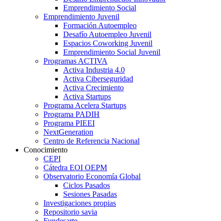
Emprendimiento Social
Emprendimiento Juvenil
Formación Autoempleo
Desafío Autoempleo Juvenil
Espacios Coworking Juvenil
Emprendimiento Social Juvenil
Programas ACTIVA
Activa Industria 4.0
Activa Ciberseguridad
Activa Crecimiento
Activa Startups
Programa Acelera Startups
Programa PADIH
Programa PIEEI
NextGeneration
Centro de Referencia Nacional
Conocimiento
CEPI
Cátedra EOI OEPM
Observatorio Economía Global
Ciclos Pasados
Sesiones Pasadas
Investigaciones propias
Repositorio savia
Fundesarte