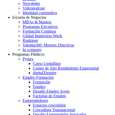
Newsletter
Videopodcast
Identidad corporativa
Escuela de Negocios
MBAs & Masters
Programas Ejecutivos
Formación Continua
Global Immersion Week
Rankings
Talentia360. Mujeres Directivas
In company
Programas Públicos
Pymes
Curso Upskilling
Centro de Alto Rendimiento Empresarial
digitalXborder
Empleo Formación
Formación
Empleo
Desafío Empleo Joven
Factorías de Empleo
Emprendedores
Espacios coworking
Coworking Transnacional
Desafío Emprendedor Innovador