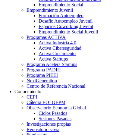
Emprendimiento Social
Emprendimiento Juvenil
Formación Autoempleo
Desafío Autoempleo Juvenil
Espacios Coworking Juvenil
Emprendimiento Social Juvenil
Programas ACTIVA
Activa Industria 4.0
Activa Ciberseguridad
Activa Crecimiento
Activa Startups
Programa Acelera Startups
Programa PADIH
Programa PIEEI
NextGeneration
Centro de Referencia Nacional
Conocimiento
CEPI
Cátedra EOI OEPM
Observatorio Economía Global
Ciclos Pasados
Sesiones Pasadas
Investigaciones propias
Repositorio savia
Fundesarte