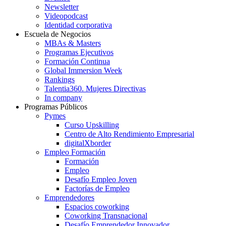
Newsletter
Videopodcast
Identidad corporativa
Escuela de Negocios
MBAs & Masters
Programas Ejecutivos
Formación Continua
Global Immersion Week
Rankings
Talentia360. Mujeres Directivas
In company
Programas Públicos
Pymes
Curso Upskilling
Centro de Alto Rendimiento Empresarial
digitalXborder
Empleo Formación
Formación
Empleo
Desafío Empleo Joven
Factorías de Empleo
Emprendedores
Espacios coworking
Coworking Transnacional
Desafío Emprendedor Innovador