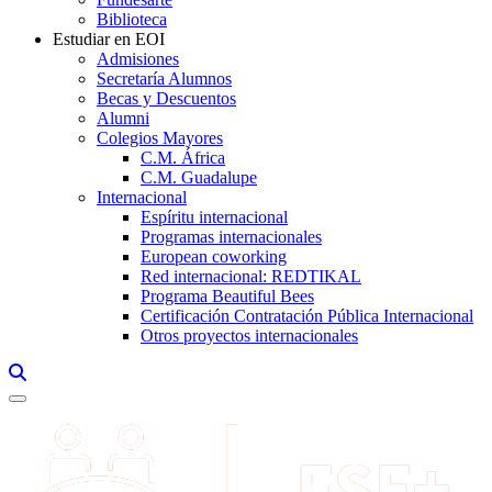
Biblioteca
Estudiar en EOI
Admisiones
Secretaría Alumnos
Becas y Descuentos
Alumni
Colegios Mayores
C.M. África
C.M. Guadalupe
Internacional
Espíritu internacional
Programas internacionales
European coworking
Red internacional: REDTIKAL
Programa Beautiful Bees
Certificación Contratación Pública Internacional
Otros proyectos internacionales
Links, Opens in this window a searcher