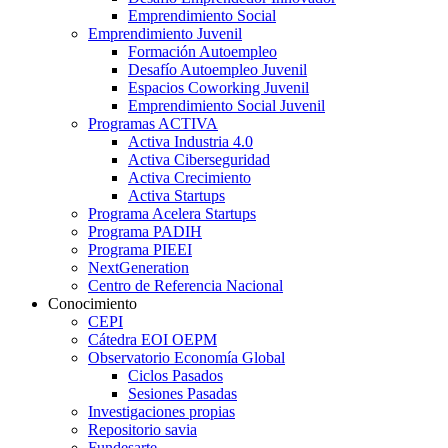
Emprendimiento Social
Emprendimiento Juvenil
Formación Autoempleo
Desafío Autoempleo Juvenil
Espacios Coworking Juvenil
Emprendimiento Social Juvenil
Programas ACTIVA
Activa Industria 4.0
Activa Ciberseguridad
Activa Crecimiento
Activa Startups
Programa Acelera Startups
Programa PADIH
Programa PIEEI
NextGeneration
Centro de Referencia Nacional
Conocimiento
CEPI
Cátedra EOI OEPM
Observatorio Economía Global
Ciclos Pasados
Sesiones Pasadas
Investigaciones propias
Repositorio savia
Fundesarte