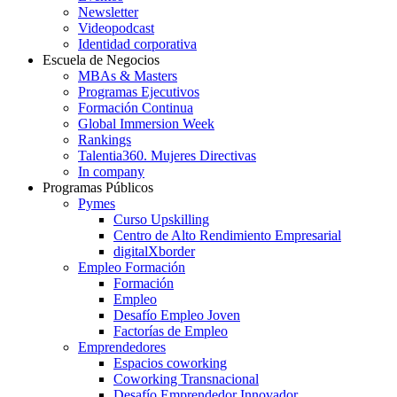
Newsletter
Videopodcast
Identidad corporativa
Escuela de Negocios
MBAs & Masters
Programas Ejecutivos
Formación Continua
Global Immersion Week
Rankings
Talentia360. Mujeres Directivas
In company
Programas Públicos
Pymes
Curso Upskilling
Centro de Alto Rendimiento Empresarial
digitalXborder
Empleo Formación
Formación
Empleo
Desafío Empleo Joven
Factorías de Empleo
Emprendedores
Espacios coworking
Coworking Transnacional
Desafío Emprendedor Innovador