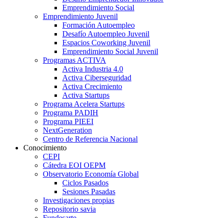
Emprendimiento Social
Emprendimiento Juvenil
Formación Autoempleo
Desafío Autoempleo Juvenil
Espacios Coworking Juvenil
Emprendimiento Social Juvenil
Programas ACTIVA
Activa Industria 4.0
Activa Ciberseguridad
Activa Crecimiento
Activa Startups
Programa Acelera Startups
Programa PADIH
Programa PIEEI
NextGeneration
Centro de Referencia Nacional
Conocimiento
CEPI
Cátedra EOI OEPM
Observatorio Economía Global
Ciclos Pasados
Sesiones Pasadas
Investigaciones propias
Repositorio savia
Fundesarte