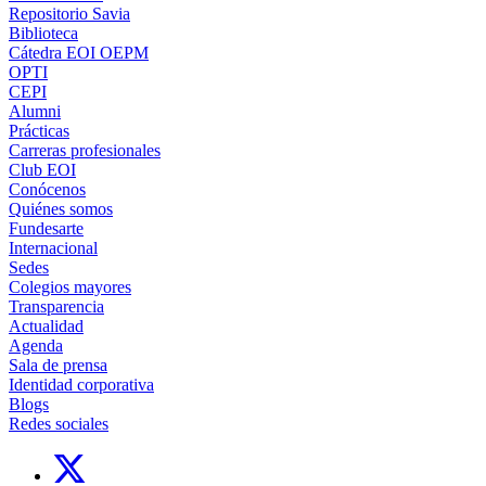
Repositorio Savia
Biblioteca
Cátedra EOI OEPM
OPTI
CEPI
Alumni
Prácticas
Carreras profesionales
Club EOI
Conócenos
Quiénes somos
Fundesarte
Internacional
Sedes
Colegios mayores
Transparencia
Actualidad
Agenda
Sala de prensa
Identidad corporativa
Blogs
Redes sociales
Links, Opens in this window