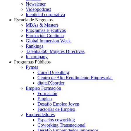
Newsletter
Videopodcast
Identidad corporativa
Escuela de Negocios
MBAs & Masters
Programas Ejecutivos
Formación Continua
Global Immersion Week
Rankings
Talentia360. Mujeres Directivas
In company
Programas Públicos
Pymes
Curso Upskilling
Centro de Alto Rendimiento Empresarial
digitalXborder
Empleo Formación
Formación
Empleo
Desafío Empleo Joven
Factorías de Empleo
Emprendedores
Espacios coworking
Coworking Transnacional
Desafío Emprendedor Innovador