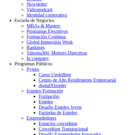
Newsletter
Videopodcast
Identidad corporativa
Escuela de Negocios
MBAs & Masters
Programas Ejecutivos
Formación Continua
Global Immersion Week
Rankings
Talentia360. Mujeres Directivas
In company
Programas Públicos
Pymes
Curso Upskilling
Centro de Alto Rendimiento Empresarial
digitalXborder
Empleo Formación
Formación
Empleo
Desafío Empleo Joven
Factorías de Empleo
Emprendedores
Espacios coworking
Coworking Transnacional
Desafío Emprendedor Innovador