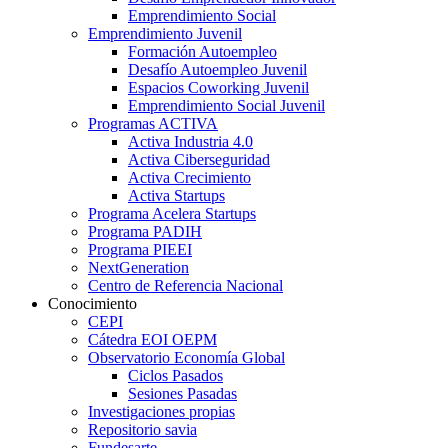
Emprendimiento Social
Emprendimiento Juvenil
Formación Autoempleo
Desafío Autoempleo Juvenil
Espacios Coworking Juvenil
Emprendimiento Social Juvenil
Programas ACTIVA
Activa Industria 4.0
Activa Ciberseguridad
Activa Crecimiento
Activa Startups
Programa Acelera Startups
Programa PADIH
Programa PIEEI
NextGeneration
Centro de Referencia Nacional
Conocimiento
CEPI
Cátedra EOI OEPM
Observatorio Economía Global
Ciclos Pasados
Sesiones Pasadas
Investigaciones propias
Repositorio savia
Fundesarte