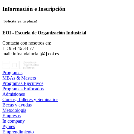
Información e Inscripción
¡Solicita ya tu plaza!
EOI - Escuela de Organización Industrial
Contacta con nosotros en:
Tl: 954 46 33 77
mail: infoandalucia [@] eoi.es
Programas
MBAs & Masters
Programas Ejecutivos
Programas Enfocados
Admisiones
Cursos, Talleres y Seminarios
Becas y ayudas
Metodología
Empresas
In company
Pymes
Emprendimiento