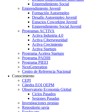
Emprendimiento Social
Emprendimiento Juvenil
Formación Autoempleo
Desafío Autoempleo Juvenil
Espacios Coworking Juvenil
Emprendimiento Social Juvenil
Programas ACTIVA
Activa Industria 4.0
Activa Ciberseguridad
Activa Crecimiento
Activa Startups
Programa Acelera Startups
Programa PADIH
Programa PIEEI
NextGeneration
Centro de Referencia Nacional
Conocimiento
CEPI
Cátedra EOI OEPM
Observatorio Economía Global
Ciclos Pasados
Sesiones Pasadas
Investigaciones propias
Repositorio savia
Fundesarte