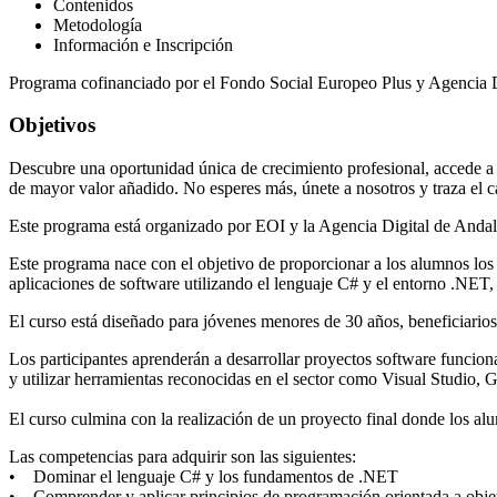
Contenidos
Metodología
Información e Inscripción
Programa cofinanciado por el Fondo Social Europeo Plus y Agencia D
Objetivos
Descubre una oportunidad única de crecimiento profesional, accede a u
de mayor valor añadido. No esperes más, únete a nosotros y traza el c
Este programa está organizado por EOI y la Agencia Digital de Andal
Este programa nace con el objetivo de proporcionar a los alumnos los 
aplicaciones de software utilizando el lenguaje C# y el entorno .NET, 
El curso está diseñado para jóvenes menores de 30 años, beneficiarios
Los participantes aprenderán a desarrollar proyectos software funcion
y utilizar herramientas reconocidas en el sector como Visual Studio, 
El curso culmina con la realización de un proyecto final donde los al
Las competencias para adquirir son las siguientes:
• Dominar el lenguaje C# y los fundamentos de .NET
• Comprender y aplicar principios de programación orientada a obje