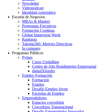
Newsletter
Videopodcast
Identidad corporativa
Escuela de Negocios
MBAs & Masters
Programas Ejecutivos
Formación Continua
Global Immersion Week
Rankings
Talentia360. Mujeres Directivas
In company
Programas Públicos
Pymes
Curso Upskilling
Centro de Alto Rendimiento Empresarial
digitalXborder
Empleo Formación
Formación
Empleo
Desafío Empleo Joven
Factorías de Empleo
Emprendedores
Espacios coworking
Coworking Transnacional
Desafío Emprendedor Innovador