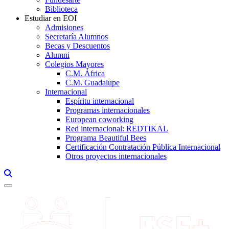
Biblioteca
Estudiar en EOI
Admisiones
Secretaría Alumnos
Becas y Descuentos
Alumni
Colegios Mayores
C.M. África
C.M. Guadalupe
Internacional
Espíritu internacional
Programas internacionales
European coworking
Red internacional: REDTIKAL
Programa Beautiful Bees
Certificación Contratación Pública Internacional
Otros proyectos internacionales
Links, Opens in this window a searcher