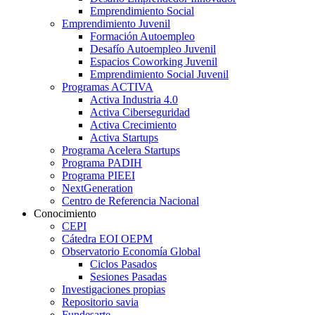
Emprendimiento Social
Emprendimiento Juvenil
Formación Autoempleo
Desafío Autoempleo Juvenil
Espacios Coworking Juvenil
Emprendimiento Social Juvenil
Programas ACTIVA
Activa Industria 4.0
Activa Ciberseguridad
Activa Crecimiento
Activa Startups
Programa Acelera Startups
Programa PADIH
Programa PIEEI
NextGeneration
Centro de Referencia Nacional
Conocimiento
CEPI
Cátedra EOI OEPM
Observatorio Economía Global
Ciclos Pasados
Sesiones Pasadas
Investigaciones propias
Repositorio savia
Fundesarte