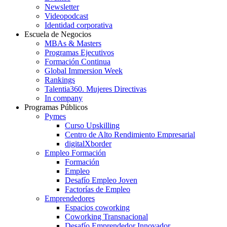
Newsletter
Videopodcast
Identidad corporativa
Escuela de Negocios
MBAs & Masters
Programas Ejecutivos
Formación Continua
Global Immersion Week
Rankings
Talentia360. Mujeres Directivas
In company
Programas Públicos
Pymes
Curso Upskilling
Centro de Alto Rendimiento Empresarial
digitalXborder
Empleo Formación
Formación
Empleo
Desafío Empleo Joven
Factorías de Empleo
Emprendedores
Espacios coworking
Coworking Transnacional
Desafío Emprendedor Innovador