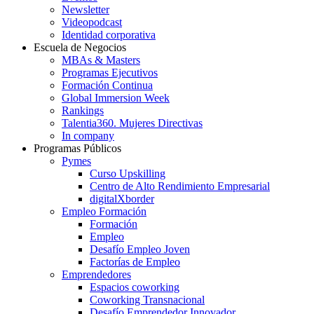
Newsletter
Videopodcast
Identidad corporativa
Escuela de Negocios
MBAs & Masters
Programas Ejecutivos
Formación Continua
Global Immersion Week
Rankings
Talentia360. Mujeres Directivas
In company
Programas Públicos
Pymes
Curso Upskilling
Centro de Alto Rendimiento Empresarial
digitalXborder
Empleo Formación
Formación
Empleo
Desafío Empleo Joven
Factorías de Empleo
Emprendedores
Espacios coworking
Coworking Transnacional
Desafío Emprendedor Innovador