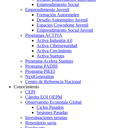
Emprendimiento Social
Emprendimiento Juvenil
Formación Autoempleo
Desafío Autoempleo Juvenil
Espacios Coworking Juvenil
Emprendimiento Social Juvenil
Programas ACTIVA
Activa Industria 4.0
Activa Ciberseguridad
Activa Crecimiento
Activa Startups
Programa Acelera Startups
Programa PADIH
Programa PIEEI
NextGeneration
Centro de Referencia Nacional
Conocimiento
CEPI
Cátedra EOI OEPM
Observatorio Economía Global
Ciclos Pasados
Sesiones Pasadas
Investigaciones propias
Repositorio savia
Fundesarte