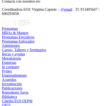
Contacta con nosotros en:
Coordinadora EOI: Virginia Capseta -
@email
- Tl: 913495647 /
690293058
Programas
MBAs & Masters
Programas Ejecutivos
Programas Enfocados
Admisiones
Cursos, Talleres y Seminarios
Becas y ayudas
Metodología
Empresas
In company
Pymes
Emprendimiento
Acuerdos
Investigación
Publicaciones
Repositorio Savia
Biblioteca
Cátedra EOI OEPM
OPTI