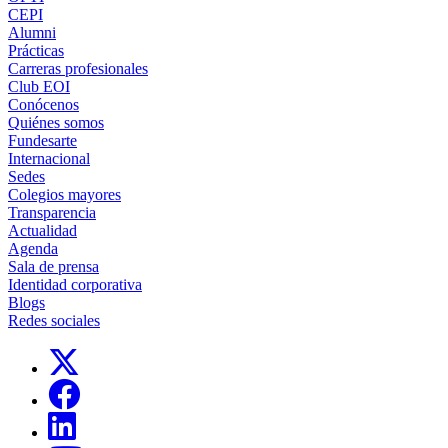
CEPI
Alumni
Prácticas
Carreras profesionales
Club EOI
Conócenos
Quiénes somos
Fundesarte
Internacional
Sedes
Colegios mayores
Transparencia
Actualidad
Agenda
Sala de prensa
Identidad corporativa
Blogs
Redes sociales
Links, Opens in this window
Links, Opens in this window
Links, Opens in this window