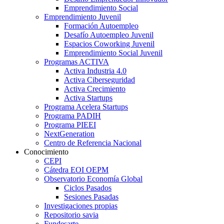
Emprendimiento Social
Emprendimiento Juvenil
Formación Autoempleo
Desafío Autoempleo Juvenil
Espacios Coworking Juvenil
Emprendimiento Social Juvenil
Programas ACTIVA
Activa Industria 4.0
Activa Ciberseguridad
Activa Crecimiento
Activa Startups
Programa Acelera Startups
Programa PADIH
Programa PIEEI
NextGeneration
Centro de Referencia Nacional
Conocimiento
CEPI
Cátedra EOI OEPM
Observatorio Economía Global
Ciclos Pasados
Sesiones Pasadas
Investigaciones propias
Repositorio savia
Fundesarte