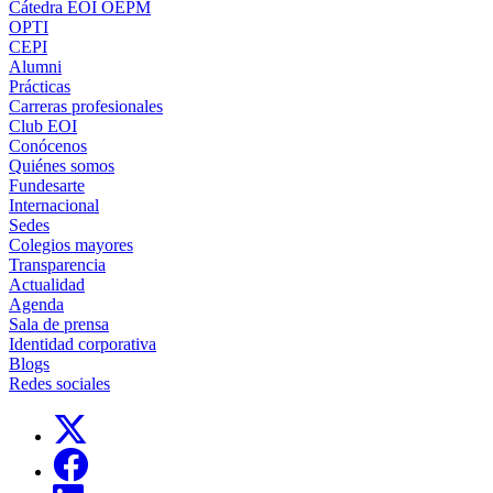
Cátedra EOI OEPM
OPTI
CEPI
Alumni
Prácticas
Carreras profesionales
Club EOI
Conócenos
Quiénes somos
Fundesarte
Internacional
Sedes
Colegios mayores
Transparencia
Actualidad
Agenda
Sala de prensa
Identidad corporativa
Blogs
Redes sociales
Links, Opens in this window
Links, Opens in this window
Links, Opens in this window