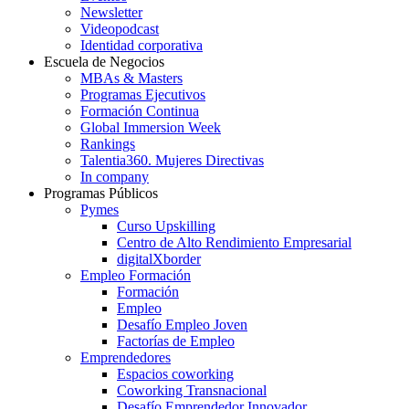
Newsletter
Videopodcast
Identidad corporativa
Escuela de Negocios
MBAs & Masters
Programas Ejecutivos
Formación Continua
Global Immersion Week
Rankings
Talentia360. Mujeres Directivas
In company
Programas Públicos
Pymes
Curso Upskilling
Centro de Alto Rendimiento Empresarial
digitalXborder
Empleo Formación
Formación
Empleo
Desafío Empleo Joven
Factorías de Empleo
Emprendedores
Espacios coworking
Coworking Transnacional
Desafío Emprendedor Innovador