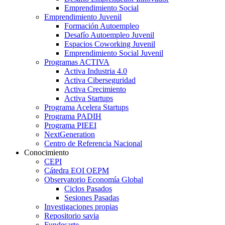
Emprendimiento Social
Emprendimiento Juvenil
Formación Autoempleo
Desafío Autoempleo Juvenil
Espacios Coworking Juvenil
Emprendimiento Social Juvenil
Programas ACTIVA
Activa Industria 4.0
Activa Ciberseguridad
Activa Crecimiento
Activa Startups
Programa Acelera Startups
Programa PADIH
Programa PIEEI
NextGeneration
Centro de Referencia Nacional
Conocimiento
CEPI
Cátedra EOI OEPM
Observatorio Economía Global
Ciclos Pasados
Sesiones Pasadas
Investigaciones propias
Repositorio savia
Fundesarte