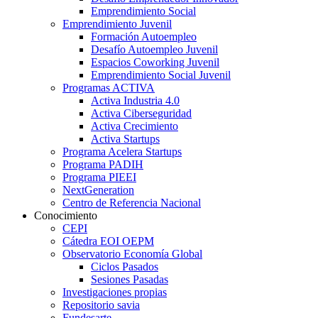
Emprendimiento Social
Emprendimiento Juvenil
Formación Autoempleo
Desafío Autoempleo Juvenil
Espacios Coworking Juvenil
Emprendimiento Social Juvenil
Programas ACTIVA
Activa Industria 4.0
Activa Ciberseguridad
Activa Crecimiento
Activa Startups
Programa Acelera Startups
Programa PADIH
Programa PIEEI
NextGeneration
Centro de Referencia Nacional
Conocimiento
CEPI
Cátedra EOI OEPM
Observatorio Economía Global
Ciclos Pasados
Sesiones Pasadas
Investigaciones propias
Repositorio savia
Fundesarte