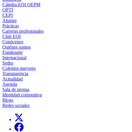
Cátedra EOI OEPM
OPTI
CEPI
Alumni
Prácticas
Carreras profesionales
Club EOI
Conócenos
Quiénes somos
Fundesarte
Internacional
Sedes
Colegios mayores
Transparencia
Actualidad
Agenda
Sala de prensa
Identidad corporativa
Blogs
Redes sociales
Links, Opens in this window
Links, Opens in this window