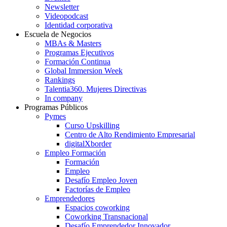
Newsletter
Videopodcast
Identidad corporativa
Escuela de Negocios
MBAs & Masters
Programas Ejecutivos
Formación Continua
Global Immersion Week
Rankings
Talentia360. Mujeres Directivas
In company
Programas Públicos
Pymes
Curso Upskilling
Centro de Alto Rendimiento Empresarial
digitalXborder
Empleo Formación
Formación
Empleo
Desafío Empleo Joven
Factorías de Empleo
Emprendedores
Espacios coworking
Coworking Transnacional
Desafío Emprendedor Innovador