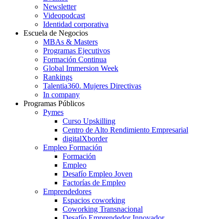
Newsletter
Videopodcast
Identidad corporativa
Escuela de Negocios
MBAs & Masters
Programas Ejecutivos
Formación Continua
Global Immersion Week
Rankings
Talentia360. Mujeres Directivas
In company
Programas Públicos
Pymes
Curso Upskilling
Centro de Alto Rendimiento Empresarial
digitalXborder
Empleo Formación
Formación
Empleo
Desafío Empleo Joven
Factorías de Empleo
Emprendedores
Espacios coworking
Coworking Transnacional
Desafío Emprendedor Innovador