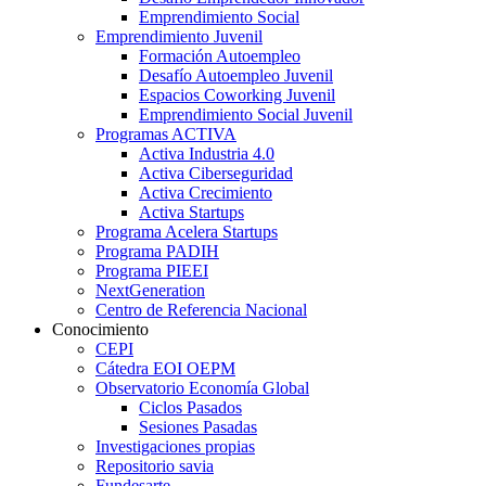
Emprendimiento Social
Emprendimiento Juvenil
Formación Autoempleo
Desafío Autoempleo Juvenil
Espacios Coworking Juvenil
Emprendimiento Social Juvenil
Programas ACTIVA
Activa Industria 4.0
Activa Ciberseguridad
Activa Crecimiento
Activa Startups
Programa Acelera Startups
Programa PADIH
Programa PIEEI
NextGeneration
Centro de Referencia Nacional
Conocimiento
CEPI
Cátedra EOI OEPM
Observatorio Economía Global
Ciclos Pasados
Sesiones Pasadas
Investigaciones propias
Repositorio savia
Fundesarte