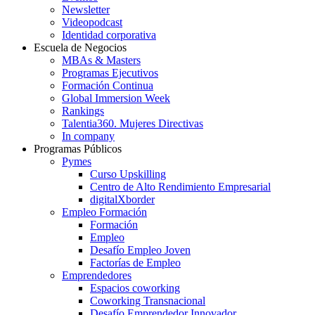
Newsletter
Videopodcast
Identidad corporativa
Escuela de Negocios
MBAs & Masters
Programas Ejecutivos
Formación Continua
Global Immersion Week
Rankings
Talentia360. Mujeres Directivas
In company
Programas Públicos
Pymes
Curso Upskilling
Centro de Alto Rendimiento Empresarial
digitalXborder
Empleo Formación
Formación
Empleo
Desafío Empleo Joven
Factorías de Empleo
Emprendedores
Espacios coworking
Coworking Transnacional
Desafío Emprendedor Innovador