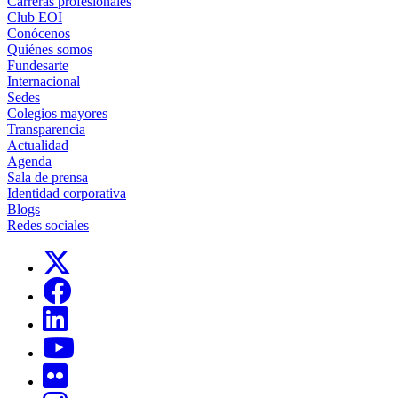
Carreras profesionales
Club EOI
Conócenos
Quiénes somos
Fundesarte
Internacional
Sedes
Colegios mayores
Transparencia
Actualidad
Agenda
Sala de prensa
Identidad corporativa
Blogs
Redes sociales
Links, Opens in this window
Links, Opens in this window
Links, Opens in this window
Links, Opens in this window
Links, Opens in this window
Links, Opens in this window