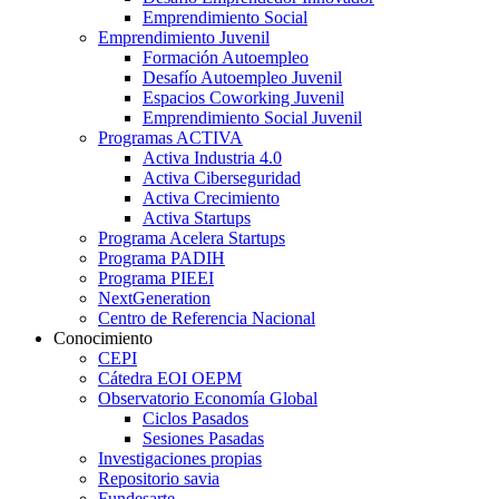
Emprendimiento Social
Emprendimiento Juvenil
Formación Autoempleo
Desafío Autoempleo Juvenil
Espacios Coworking Juvenil
Emprendimiento Social Juvenil
Programas ACTIVA
Activa Industria 4.0
Activa Ciberseguridad
Activa Crecimiento
Activa Startups
Programa Acelera Startups
Programa PADIH
Programa PIEEI
NextGeneration
Centro de Referencia Nacional
Conocimiento
CEPI
Cátedra EOI OEPM
Observatorio Economía Global
Ciclos Pasados
Sesiones Pasadas
Investigaciones propias
Repositorio savia
Fundesarte