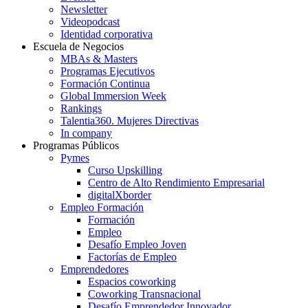
Newsletter
Videopodcast
Identidad corporativa
Escuela de Negocios
MBAs & Masters
Programas Ejecutivos
Formación Continua
Global Immersion Week
Rankings
Talentia360. Mujeres Directivas
In company
Programas Públicos
Pymes
Curso Upskilling
Centro de Alto Rendimiento Empresarial
digitalXborder
Empleo Formación
Formación
Empleo
Desafío Empleo Joven
Factorías de Empleo
Emprendedores
Espacios coworking
Coworking Transnacional
Desafío Emprendedor Innovador