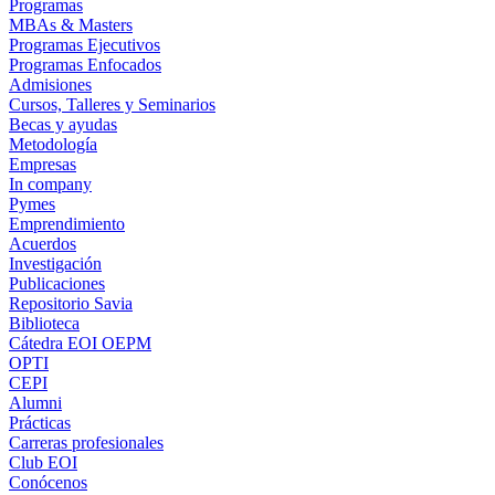
Programas
MBAs & Masters
Programas Ejecutivos
Programas Enfocados
Admisiones
Cursos, Talleres y Seminarios
Becas y ayudas
Metodología
Empresas
In company
Pymes
Emprendimiento
Acuerdos
Investigación
Publicaciones
Repositorio Savia
Biblioteca
Cátedra EOI OEPM
OPTI
CEPI
Alumni
Prácticas
Carreras profesionales
Club EOI
Conócenos