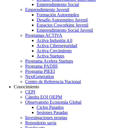
Emprendimiento Social
Emprendimiento Juvenil
Formación Autoempleo
Desafío Autoempleo Juvenil
Espacios Coworking Juvenil
Emprendimiento Social Juvenil
Programas ACTIVA
Activa Industria 4.0
Activa Ciberseguridad
Activa Crecimiento
Activa Startups
Programa Acelera Startups
Programa PADIH
Programa PIEEI
NextGeneration
Centro de Referencia Nacional
Conocimiento
CEPI
Cátedra EOI OEPM
Observatorio Economía Global
Ciclos Pasados
Sesiones Pasadas
Investigaciones propias
Repositorio savia
Fundesarte