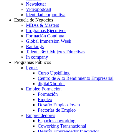
Newsletter
Videopodcast
Identidad corporativa
Escuela de Negocios
MBAs & Masters
Programas Ejecutivos
Formación Continua
Global Immersion Week
Rankings
Talentia360. Mujeres Directivas
In company
Programas Públicos
Pymes
Curso Upskilling
Centro de Alto Rendimiento Empresarial
digitalXborder
Empleo Formación
Formación
Empleo
Desafío Empleo Joven
Factorías de Empleo
Emprendedores
Espacios coworking
Coworking Transnacional
Desafío Emprendedor Innovador