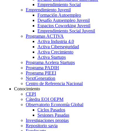
Emprendimiento Social
Emprendimiento Juvenil
Formación Autoempleo
Desafío Autoempleo Juvenil
Espacios Coworking Juvenil
Emprendimiento Social Juvenil
Programas ACTIVA
Activa Industria 4.0
Activa Ciberseguridad
Activa Crecimiento
Activa Startups
Programa Acelera Startups
Programa PADIH
Programa PIEEI
NextGeneration
Centro de Referencia Nacional
Conocimiento
CEPI
Cátedra EOI OEPM
Observatorio Economía Global
Ciclos Pasados
Sesiones Pasadas
Investigaciones propias
Repositorio savia
Fundesarte