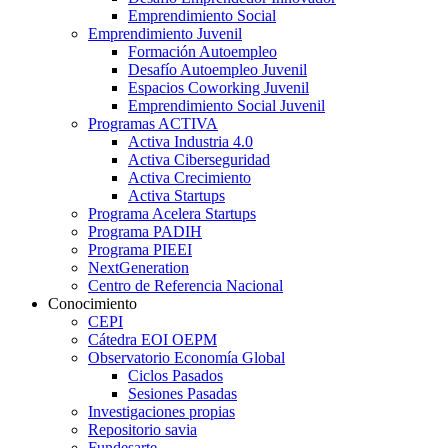
Emprendimiento Social
Emprendimiento Juvenil
Formación Autoempleo
Desafío Autoempleo Juvenil
Espacios Coworking Juvenil
Emprendimiento Social Juvenil
Programas ACTIVA
Activa Industria 4.0
Activa Ciberseguridad
Activa Crecimiento
Activa Startups
Programa Acelera Startups
Programa PADIH
Programa PIEEI
NextGeneration
Centro de Referencia Nacional
Conocimiento
CEPI
Cátedra EOI OEPM
Observatorio Economía Global
Ciclos Pasados
Sesiones Pasadas
Investigaciones propias
Repositorio savia
Fundesarte