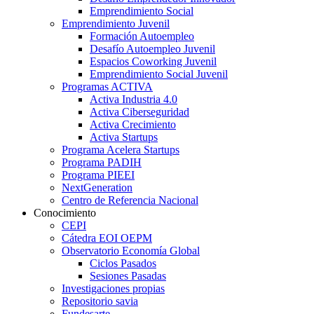
Emprendimiento Social
Emprendimiento Juvenil
Formación Autoempleo
Desafío Autoempleo Juvenil
Espacios Coworking Juvenil
Emprendimiento Social Juvenil
Programas ACTIVA
Activa Industria 4.0
Activa Ciberseguridad
Activa Crecimiento
Activa Startups
Programa Acelera Startups
Programa PADIH
Programa PIEEI
NextGeneration
Centro de Referencia Nacional
Conocimiento
CEPI
Cátedra EOI OEPM
Observatorio Economía Global
Ciclos Pasados
Sesiones Pasadas
Investigaciones propias
Repositorio savia
Fundesarte