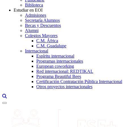
Biblioteca
Estudiar en EOI
Admisiones
Secretaría Alumnos
Becas y Descuentos
Alumni
Colegios Mayores
C.M. África
C.M. Guadalupe
Internacional
Espíritu internacional
Programas internacionales
European coworking
Red internacional: REDTIKAL
Programa Beautiful Bees
Certificación Contratación Pública Internacional
Otros proyectos internacionales
Links, Opens in this window a searcher