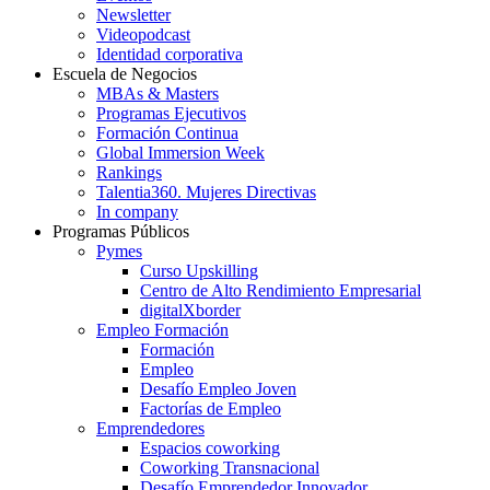
Newsletter
Videopodcast
Identidad corporativa
Escuela de Negocios
MBAs & Masters
Programas Ejecutivos
Formación Continua
Global Immersion Week
Rankings
Talentia360. Mujeres Directivas
In company
Programas Públicos
Pymes
Curso Upskilling
Centro de Alto Rendimiento Empresarial
digitalXborder
Empleo Formación
Formación
Empleo
Desafío Empleo Joven
Factorías de Empleo
Emprendedores
Espacios coworking
Coworking Transnacional
Desafío Emprendedor Innovador