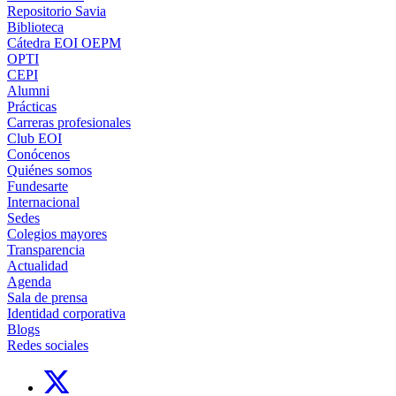
Repositorio Savia
Biblioteca
Cátedra EOI OEPM
OPTI
CEPI
Alumni
Prácticas
Carreras profesionales
Club EOI
Conócenos
Quiénes somos
Fundesarte
Internacional
Sedes
Colegios mayores
Transparencia
Actualidad
Agenda
Sala de prensa
Identidad corporativa
Blogs
Redes sociales
Links, Opens in this window