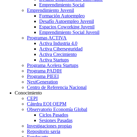
Emprendimiento Social
Emprendimiento Juvenil
Formación Autoempleo
Desafío Autoempleo Juvenil
Espacios Coworking Juvenil
Emprendimiento Social Juvenil
Programas ACTIVA
Activa Industria 4.0
Activa Ciberseguridad
Activa Crecimiento
Activa Startups
Programa Acelera Startups
Programa PADIH
Programa PIEEI
NextGeneration
Centro de Referencia Nacional
Conocimiento
CEPI
Cátedra EOI OEPM
Observatorio Economía Global
Ciclos Pasados
Sesiones Pasadas
Investigaciones propias
Repositorio savia
Fundesarte