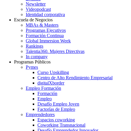
Newsletter
Videopodcast
Identidad corporativa
Escuela de Negocios
MBAs & Masters
Programas Ejecutivos
Formación Continua
Global Immersion Week
Rankings
Talentia360. Mujeres Directivas
In company
Programas Públicos
Pymes
Curso Upskilling
Centro de Alto Rendimiento Empresarial
digitalXborder
Empleo Formación
Formación
Empleo
Desafío Empleo Joven
Factorías de Empleo
Emprendedores
Espacios coworking
Coworking Transnacional
Desafío Emprendedor Innovador