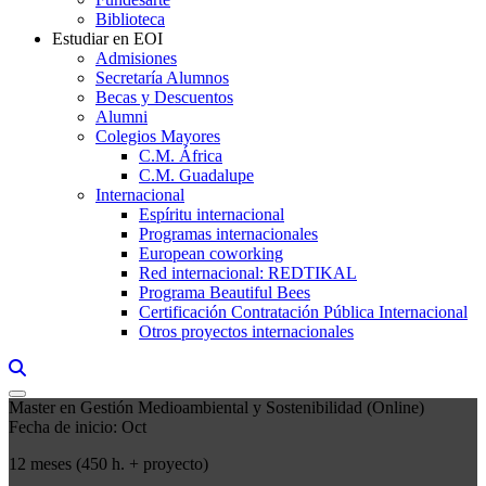
Biblioteca
Estudiar en EOI
Admisiones
Secretaría Alumnos
Becas y Descuentos
Alumni
Colegios Mayores
C.M. África
C.M. Guadalupe
Internacional
Espíritu internacional
Programas internacionales
European coworking
Red internacional: REDTIKAL
Programa Beautiful Bees
Certificación Contratación Pública Internacional
Otros proyectos internacionales
Links, Opens in this window a searcher
Master en Gestión Medioambiental y Sostenibilidad (Online)
Fecha de inicio: Oct
12 meses (450 h. + proyecto)