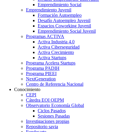
Emprendimiento Social
Emprendimiento Juvenil
Formación Autoempleo
Desafío Autoempleo Juvenil
Espacios Coworking Juvenil
Emprendimiento Social Juvenil
Programas ACTIVA
Activa Industria 4.0
Activa Ciberseguridad
Activa Crecimiento
Activa Startups
Programa Acelera Startups
Programa PADIH
Programa PIEEI
NextGeneration
Centro de Referencia Nacional
Conocimiento
CEPI
Cátedra EOI OEPM
Observatorio Economía Global
Ciclos Pasados
Sesiones Pasadas
Investigaciones propias
Repositorio savia
Fundesarte