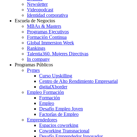
Newsletter
Videopodcast
Identidad corporativa
Escuela de Negocios
MBAs & Masters
Programas Ejecutivos
Formación Continua
Global Immersion Week
Rankings
Talentia360. Mujeres Directivas
In company
Programas Públicos
Pymes
Curso Upskilling
Centro de Alto Rendimiento Empresarial
digitalXborder
Empleo Formación
Formación
Empleo
Desafío Empleo Joven
Factorías de Empleo
Emprendedores
Espacios coworking
Coworking Transnacional
Desafío Emprendedor Innovador