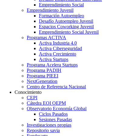
Emprendimiento Social
Emprendimiento Juvenil
Formación Autoempleo
Desafío Autoempleo Juvenil
Espacios Coworking Juvenil
Emprendimiento Social Juvenil
Programas ACTIVA
Activa Industria 4.0
Activa Ciberseguridad
Activa Crecimiento
Activa Startups
Programa Acelera Startups
Programa PADIH
Programa PIEEI
NextGeneration
Centro de Referencia Nacional
Conocimiento
CEPI
Cátedra EOI OEPM
Observatorio Economía Global
Ciclos Pasados
Sesiones Pasadas
Investigaciones propias
Repositorio savia
Fundesarte