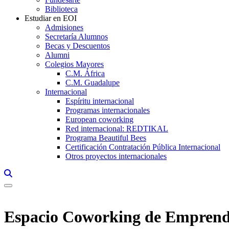
Biblioteca
Estudiar en EOI
Admisiones
Secretaría Alumnos
Becas y Descuentos
Alumni
Colegios Mayores
C.M. África
C.M. Guadalupe
Internacional
Espíritu internacional
Programas internacionales
European coworking
Red internacional: REDTIKAL
Programa Beautiful Bees
Certificación Contratación Pública Internacional
Otros proyectos internacionales
Links, Opens in this window a searcher
Espacio Coworking de Emprendi