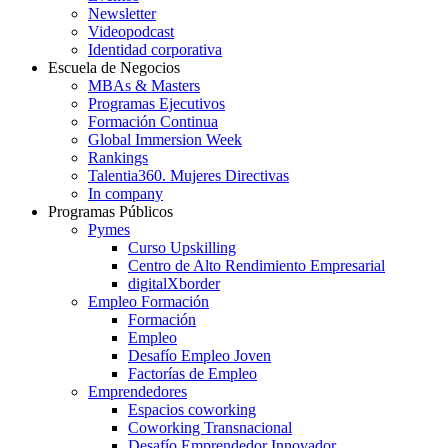
Newsletter
Videopodcast
Identidad corporativa
Escuela de Negocios
MBAs & Masters
Programas Ejecutivos
Formación Continua
Global Immersion Week
Rankings
Talentia360. Mujeres Directivas
In company
Programas Públicos
Pymes
Curso Upskilling
Centro de Alto Rendimiento Empresarial
digitalXborder
Empleo Formación
Formación
Empleo
Desafío Empleo Joven
Factorías de Empleo
Emprendedores
Espacios coworking
Coworking Transnacional
Desafío Emprendedor Innovador