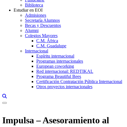
Biblioteca
Estudiar en EOI
Admisiones
Secretaría Alumnos
Becas y Descuentos
Alumni
Colegios Mayores
C.M. África
C.M. Guadalupe
Internacional
Espíritu internacional
Programas internacionales
European coworking
Red internacional: REDTIKAL
Programa Beautiful Bees
Certificación Contratación Pública Internacional
Otros proyectos internacionales
Links, Opens in this window a searcher
Impulsa – Asesoramiento al