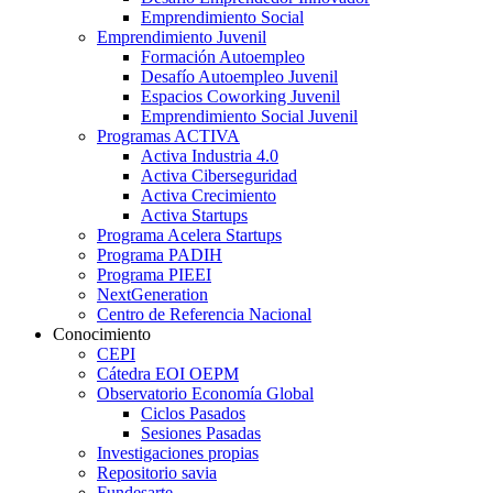
Emprendimiento Social
Emprendimiento Juvenil
Formación Autoempleo
Desafío Autoempleo Juvenil
Espacios Coworking Juvenil
Emprendimiento Social Juvenil
Programas ACTIVA
Activa Industria 4.0
Activa Ciberseguridad
Activa Crecimiento
Activa Startups
Programa Acelera Startups
Programa PADIH
Programa PIEEI
NextGeneration
Centro de Referencia Nacional
Conocimiento
CEPI
Cátedra EOI OEPM
Observatorio Economía Global
Ciclos Pasados
Sesiones Pasadas
Investigaciones propias
Repositorio savia
Fundesarte