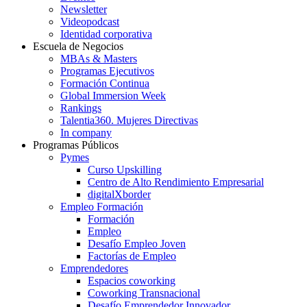
Newsletter
Videopodcast
Identidad corporativa
Escuela de Negocios
MBAs & Masters
Programas Ejecutivos
Formación Continua
Global Immersion Week
Rankings
Talentia360. Mujeres Directivas
In company
Programas Públicos
Pymes
Curso Upskilling
Centro de Alto Rendimiento Empresarial
digitalXborder
Empleo Formación
Formación
Empleo
Desafío Empleo Joven
Factorías de Empleo
Emprendedores
Espacios coworking
Coworking Transnacional
Desafío Emprendedor Innovador