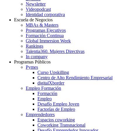
Newsletter
Videopodcast
Identidad corporativa
Escuela de Negocios
MBAs & Masters
Programas Ejecutivos
Formación Continua
Global Immersion Week
Rankings
Talentia360. Mujeres Directivas
In company
Programas Públicos
Pymes
Curso Upskilling
Centro de Alto Rendimiento Empresarial
digitalXborder
Empleo Formación
Formación
Empleo
Desafío Empleo Joven
Factorías de Empleo
Emprendedores
Espacios coworking
Coworking Transnacional
Desafío Emprendedor Innovador