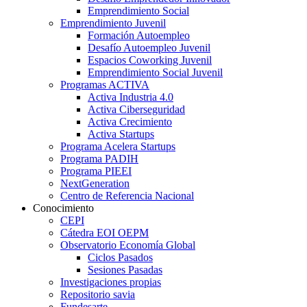
Emprendimiento Social
Emprendimiento Juvenil
Formación Autoempleo
Desafío Autoempleo Juvenil
Espacios Coworking Juvenil
Emprendimiento Social Juvenil
Programas ACTIVA
Activa Industria 4.0
Activa Ciberseguridad
Activa Crecimiento
Activa Startups
Programa Acelera Startups
Programa PADIH
Programa PIEEI
NextGeneration
Centro de Referencia Nacional
Conocimiento
CEPI
Cátedra EOI OEPM
Observatorio Economía Global
Ciclos Pasados
Sesiones Pasadas
Investigaciones propias
Repositorio savia
Fundesarte