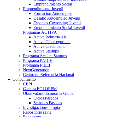
Emprendimiento Social
Emprendimiento Juvenil
Formación Autoempleo
Desafío Autoempleo Juvenil
Espacios Coworking Juvenil
Emprendimiento Social Juvenil
Programas ACTIVA
Activa Industria 4.0
Activa Ciberseguridad
Activa Crecimiento
Activa Startups
Programa Acelera Startups
Programa PADIH
Programa PIEEI
NextGeneration
Centro de Referencia Nacional
Conocimiento
CEPI
Cátedra EOI OEPM
Observatorio Economía Global
Ciclos Pasados
Sesiones Pasadas
Investigaciones propias
Repositorio savia
Fundesarte