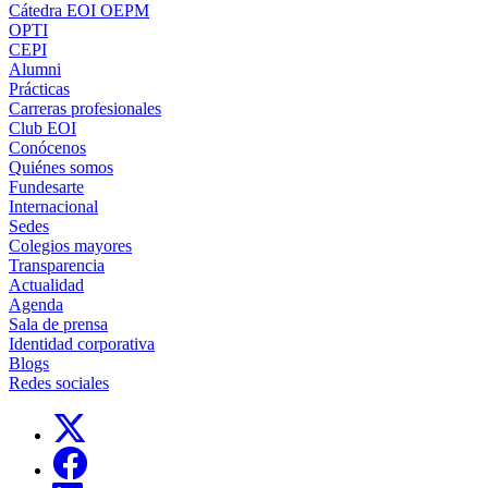
Cátedra EOI OEPM
OPTI
CEPI
Alumni
Prácticas
Carreras profesionales
Club EOI
Conócenos
Quiénes somos
Fundesarte
Internacional
Sedes
Colegios mayores
Transparencia
Actualidad
Agenda
Sala de prensa
Identidad corporativa
Blogs
Redes sociales
Links, Opens in this window
Links, Opens in this window