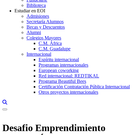
Biblioteca
Estudiar en EOI
Admisiones
Secretaría Alumnos
Becas y Descuentos
Alumni
Colegios Mayores
C.M. África
C.M. Guadalupe
Internacional
Espíritu internacional
Programas internacionales
European coworking
Red internacional: REDTIKAL
Programa Beautiful Bees
Certificación Contratación Pública Internacional
Otros proyectos internacionales
Links, Opens in this window a searcher
Desafio Emprendimiento