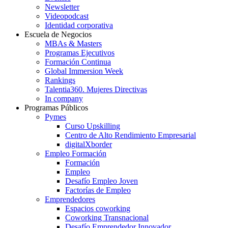
Newsletter
Videopodcast
Identidad corporativa
Escuela de Negocios
MBAs & Masters
Programas Ejecutivos
Formación Continua
Global Immersion Week
Rankings
Talentia360. Mujeres Directivas
In company
Programas Públicos
Pymes
Curso Upskilling
Centro de Alto Rendimiento Empresarial
digitalXborder
Empleo Formación
Formación
Empleo
Desafío Empleo Joven
Factorías de Empleo
Emprendedores
Espacios coworking
Coworking Transnacional
Desafío Emprendedor Innovador