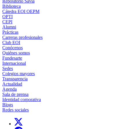
Repositorio Savia
Biblioteca
Cátedra EOI OEPM
OPTI
CEPI
Alumni
Prácticas
Carreras profesionales
Club EOI
Conócenos
Quiénes somos
Fundesarte
Internacional
Sedes
Colegios mayores
Transparencia
Actualidad
Agenda
Sala de prensa
Identidad corporativa
Blogs
Redes sociales
Links, Opens in this window
Links, Opens in this window