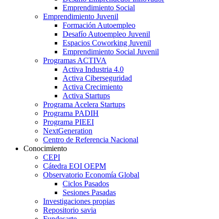
Emprendimiento Social
Emprendimiento Juvenil
Formación Autoempleo
Desafío Autoempleo Juvenil
Espacios Coworking Juvenil
Emprendimiento Social Juvenil
Programas ACTIVA
Activa Industria 4.0
Activa Ciberseguridad
Activa Crecimiento
Activa Startups
Programa Acelera Startups
Programa PADIH
Programa PIEEI
NextGeneration
Centro de Referencia Nacional
Conocimiento
CEPI
Cátedra EOI OEPM
Observatorio Economía Global
Ciclos Pasados
Sesiones Pasadas
Investigaciones propias
Repositorio savia
Fundesarte