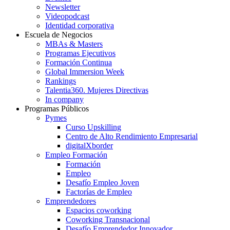
Newsletter
Videopodcast
Identidad corporativa
Escuela de Negocios
MBAs & Masters
Programas Ejecutivos
Formación Continua
Global Immersion Week
Rankings
Talentia360. Mujeres Directivas
In company
Programas Públicos
Pymes
Curso Upskilling
Centro de Alto Rendimiento Empresarial
digitalXborder
Empleo Formación
Formación
Empleo
Desafío Empleo Joven
Factorías de Empleo
Emprendedores
Espacios coworking
Coworking Transnacional
Desafío Emprendedor Innovador