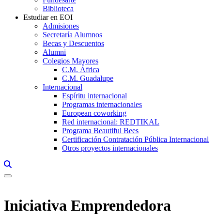
Biblioteca
Estudiar en EOI
Admisiones
Secretaría Alumnos
Becas y Descuentos
Alumni
Colegios Mayores
C.M. África
C.M. Guadalupe
Internacional
Espíritu internacional
Programas internacionales
European coworking
Red internacional: REDTIKAL
Programa Beautiful Bees
Certificación Contratación Pública Internacional
Otros proyectos internacionales
Links, Opens in this window a searcher
Iniciativa Emprendedora