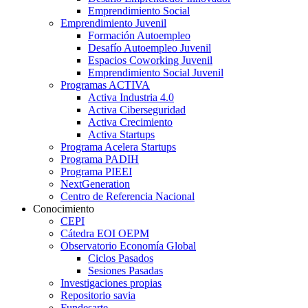
Emprendimiento Social
Emprendimiento Juvenil
Formación Autoempleo
Desafío Autoempleo Juvenil
Espacios Coworking Juvenil
Emprendimiento Social Juvenil
Programas ACTIVA
Activa Industria 4.0
Activa Ciberseguridad
Activa Crecimiento
Activa Startups
Programa Acelera Startups
Programa PADIH
Programa PIEEI
NextGeneration
Centro de Referencia Nacional
Conocimiento
CEPI
Cátedra EOI OEPM
Observatorio Economía Global
Ciclos Pasados
Sesiones Pasadas
Investigaciones propias
Repositorio savia
Fundesarte