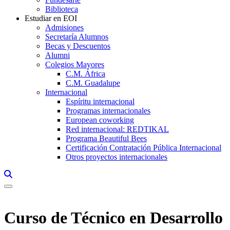
Biblioteca
Estudiar en EOI
Admisiones
Secretaría Alumnos
Becas y Descuentos
Alumni
Colegios Mayores
C.M. África
C.M. Guadalupe
Internacional
Espíritu internacional
Programas internacionales
European coworking
Red internacional: REDTIKAL
Programa Beautiful Bees
Certificación Contratación Pública Internacional
Otros proyectos internacionales
Links, Opens in this window a searcher
Curso de Técnico en Desarrollo