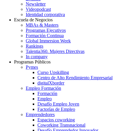
Newsletter
Videopodcast
Identidad corporativa
Escuela de Negocios
MBAs & Masters
Programas Ejecutivos
Formación Continua
Global Immersion Week
Rankings
Talentia360. Mujeres Directivas
In company
Programas Públicos
Pymes
Curso Upskilling
Centro de Alto Rendimiento Empresarial
digitalXborder
Empleo Formación
Formación
Empleo
Desafío Empleo Joven
Factorías de Empleo
Emprendedores
Espacios coworking
Coworking Transnacional
Desafío Emprendedor Innovador