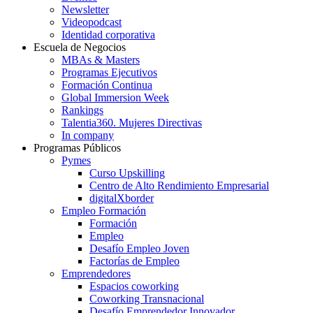
Newsletter
Videopodcast
Identidad corporativa
Escuela de Negocios
MBAs & Masters
Programas Ejecutivos
Formación Continua
Global Immersion Week
Rankings
Talentia360. Mujeres Directivas
In company
Programas Públicos
Pymes
Curso Upskilling
Centro de Alto Rendimiento Empresarial
digitalXborder
Empleo Formación
Formación
Empleo
Desafío Empleo Joven
Factorías de Empleo
Emprendedores
Espacios coworking
Coworking Transnacional
Desafío Emprendedor Innovador