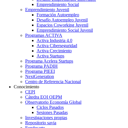
Emprendimiento Social
Emprendimiento Juvenil
Formación Autoempleo
Desafío Autoempleo Juvenil
Espacios Coworking Juvenil
Emprendimiento Social Juvenil
Programas ACTIVA
Activa Industria 4.0
Activa Ciberseguridad
Activa Crecimiento
Activa Startups
Programa Acelera Startups
Programa PADIH
Programa PIEEI
NextGeneration
Centro de Referencia Nacional
Conocimiento
CEPI
Cátedra EOI OEPM
Observatorio Economía Global
Ciclos Pasados
Sesiones Pasadas
Investigaciones propias
Repositorio savia
Fundesarte