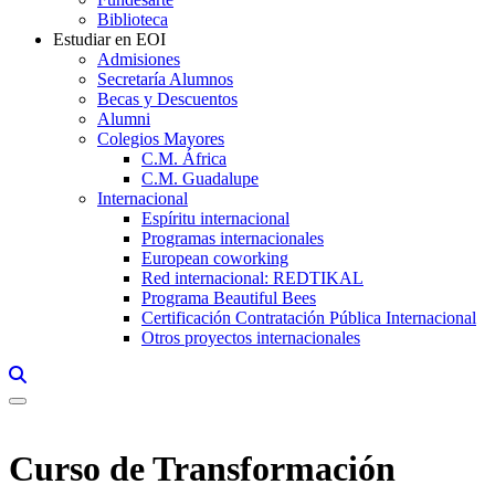
Biblioteca
Estudiar en EOI
Admisiones
Secretaría Alumnos
Becas y Descuentos
Alumni
Colegios Mayores
C.M. África
C.M. Guadalupe
Internacional
Espíritu internacional
Programas internacionales
European coworking
Red internacional: REDTIKAL
Programa Beautiful Bees
Certificación Contratación Pública Internacional
Otros proyectos internacionales
Links, Opens in this window a searcher
Curso de Transformación