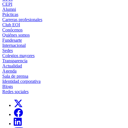
CEPI
Alumni
Prácticas
Carreras profesionales
Club EOI
Conócenos
Quiénes somos
Fundesarte
Internacional
Sedes
Colegios mayores
Transparencia
Actualidad
Agenda
Sala de prensa
Identidad corporativa
Blogs
Redes sociales
Links, Opens in this window
Links, Opens in this window
Links, Opens in this window