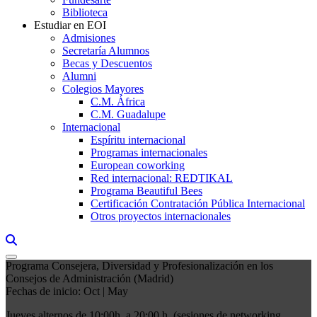
Biblioteca
Estudiar en EOI
Admisiones
Secretaría Alumnos
Becas y Descuentos
Alumni
Colegios Mayores
C.M. África
C.M. Guadalupe
Internacional
Espíritu internacional
Programas internacionales
European coworking
Red internacional: REDTIKAL
Programa Beautiful Bees
Certificación Contratación Pública Internacional
Otros proyectos internacionales
Links, Opens in this window a searcher
Programa Consejera, Diversidad y Profesionalización en los
Consejos de Administración (Madrid)
Fechas de inicio: Oct | May
Jueves alternos de 10:00h. a 20:00 h. (sesiones de networking