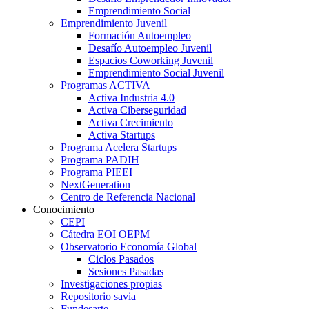
Emprendimiento Social
Emprendimiento Juvenil
Formación Autoempleo
Desafío Autoempleo Juvenil
Espacios Coworking Juvenil
Emprendimiento Social Juvenil
Programas ACTIVA
Activa Industria 4.0
Activa Ciberseguridad
Activa Crecimiento
Activa Startups
Programa Acelera Startups
Programa PADIH
Programa PIEEI
NextGeneration
Centro de Referencia Nacional
Conocimiento
CEPI
Cátedra EOI OEPM
Observatorio Economía Global
Ciclos Pasados
Sesiones Pasadas
Investigaciones propias
Repositorio savia
Fundesarte