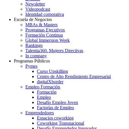
Newsletter
Videopodcast
Identidad corporativa
Escuela de Negocios
MBAs & Masters
Programas Ejecutivos
Formación Continua
Global Immersion Week
Rankings
Talentia360. Mujeres Directivas
In company
Programas Públicos
Pymes
Curso Upskilling
Centro de Alto Rendimiento Empresarial
digitalXborder
Empleo Formación
Formación
Empleo
Desafío Empleo Joven
Factorías de Empleo
Emprendedores
Espacios coworking
Coworking Transnacional
Desafío Emprendedor Innovador