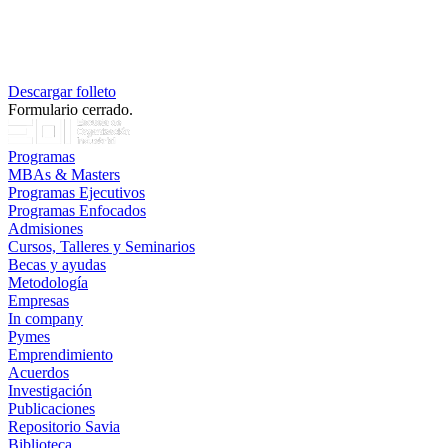
Descargar folleto
Formulario cerrado.
Programas
MBAs & Masters
Programas Ejecutivos
Programas Enfocados
Admisiones
Cursos, Talleres y Seminarios
Becas y ayudas
Metodología
Empresas
In company
Pymes
Emprendimiento
Acuerdos
Investigación
Publicaciones
Repositorio Savia
Biblioteca