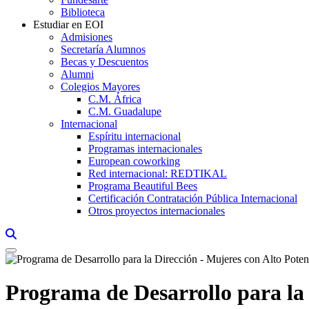
Biblioteca
Estudiar en EOI
Admisiones
Secretaría Alumnos
Becas y Descuentos
Alumni
Colegios Mayores
C.M. África
C.M. Guadalupe
Internacional
Espíritu internacional
Programas internacionales
European coworking
Red internacional: REDTIKAL
Programa Beautiful Bees
Certificación Contratación Pública Internacional
Otros proyectos internacionales
Links, Opens in this window a searcher
Programa de Desarrollo para la 