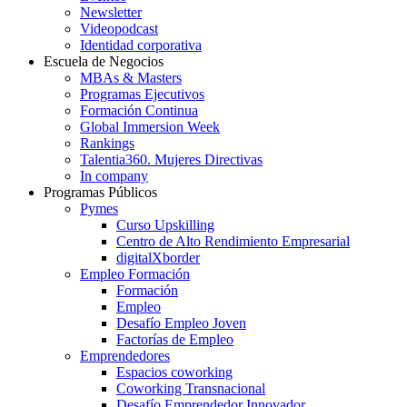
Newsletter
Videopodcast
Identidad corporativa
Escuela de Negocios
MBAs & Masters
Programas Ejecutivos
Formación Continua
Global Immersion Week
Rankings
Talentia360. Mujeres Directivas
In company
Programas Públicos
Pymes
Curso Upskilling
Centro de Alto Rendimiento Empresarial
digitalXborder
Empleo Formación
Formación
Empleo
Desafío Empleo Joven
Factorías de Empleo
Emprendedores
Espacios coworking
Coworking Transnacional
Desafío Emprendedor Innovador