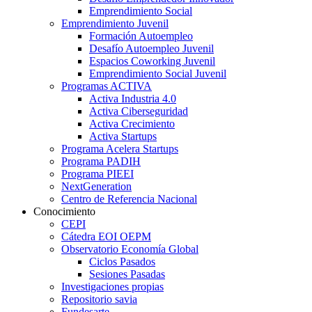
Emprendimiento Social
Emprendimiento Juvenil
Formación Autoempleo
Desafío Autoempleo Juvenil
Espacios Coworking Juvenil
Emprendimiento Social Juvenil
Programas ACTIVA
Activa Industria 4.0
Activa Ciberseguridad
Activa Crecimiento
Activa Startups
Programa Acelera Startups
Programa PADIH
Programa PIEEI
NextGeneration
Centro de Referencia Nacional
Conocimiento
CEPI
Cátedra EOI OEPM
Observatorio Economía Global
Ciclos Pasados
Sesiones Pasadas
Investigaciones propias
Repositorio savia
Fundesarte