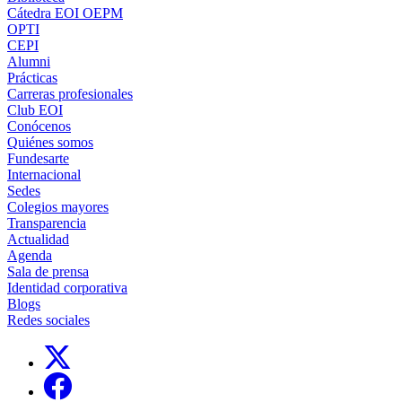
Cátedra EOI OEPM
OPTI
CEPI
Alumni
Prácticas
Carreras profesionales
Club EOI
Conócenos
Quiénes somos
Fundesarte
Internacional
Sedes
Colegios mayores
Transparencia
Actualidad
Agenda
Sala de prensa
Identidad corporativa
Blogs
Redes sociales
Links, Opens in this window
Links, Opens in this window