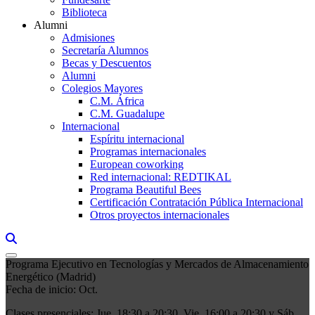
Biblioteca
Alumni
Admisiones
Secretaría Alumnos
Becas y Descuentos
Alumni
Colegios Mayores
C.M. África
C.M. Guadalupe
Internacional
Espíritu internacional
Programas internacionales
European coworking
Red internacional: REDTIKAL
Programa Beautiful Bees
Certificación Contratación Pública Internacional
Otros proyectos internacionales
Links, Opens in this window a searcher
Programa Ejecutivo en Tecnologías y Mercados de Almacenamiento
Energético (Madrid)
Fecha de inicio: Oct.
Clases presenciales: Jue. 18:30 a 20:30, Vie. 16:00 a 20:30 y Sáb.