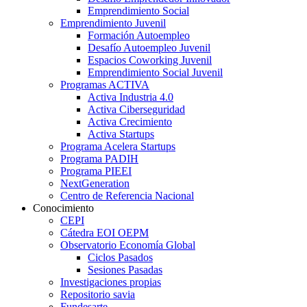
Emprendimiento Social
Emprendimiento Juvenil
Formación Autoempleo
Desafío Autoempleo Juvenil
Espacios Coworking Juvenil
Emprendimiento Social Juvenil
Programas ACTIVA
Activa Industria 4.0
Activa Ciberseguridad
Activa Crecimiento
Activa Startups
Programa Acelera Startups
Programa PADIH
Programa PIEEI
NextGeneration
Centro de Referencia Nacional
Conocimiento
CEPI
Cátedra EOI OEPM
Observatorio Economía Global
Ciclos Pasados
Sesiones Pasadas
Investigaciones propias
Repositorio savia
Fundesarte