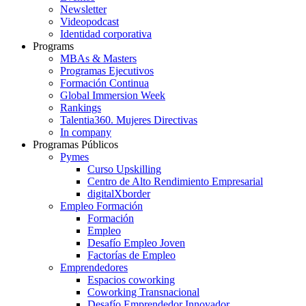
Newsletter
Videopodcast
Identidad corporativa
Programs
MBAs & Masters
Programas Ejecutivos
Formación Continua
Global Immersion Week
Rankings
Talentia360. Mujeres Directivas
In company
Programas Públicos
Pymes
Curso Upskilling
Centro de Alto Rendimiento Empresarial
digitalXborder
Empleo Formación
Formación
Empleo
Desafío Empleo Joven
Factorías de Empleo
Emprendedores
Espacios coworking
Coworking Transnacional
Desafío Emprendedor Innovador