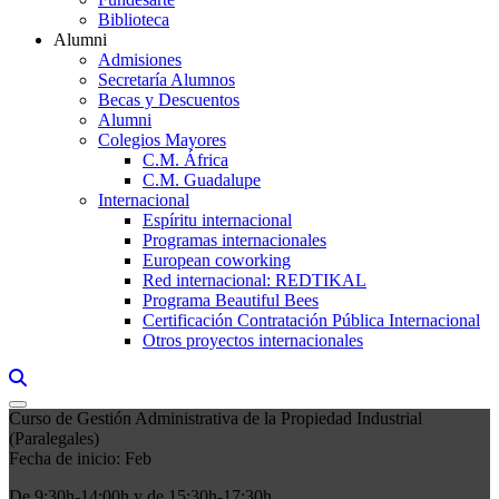
Biblioteca
Alumni
Admisiones
Secretaría Alumnos
Becas y Descuentos
Alumni
Colegios Mayores
C.M. África
C.M. Guadalupe
Internacional
Espíritu internacional
Programas internacionales
European coworking
Red internacional: REDTIKAL
Programa Beautiful Bees
Certificación Contratación Pública Internacional
Otros proyectos internacionales
Links, Opens in this window a searcher
Curso de Gestión Administrativa de la Propiedad Industrial
(Paralegales)
Fecha de inicio: Feb
De 9:30h-14:00h y de 15:30h-17:30h