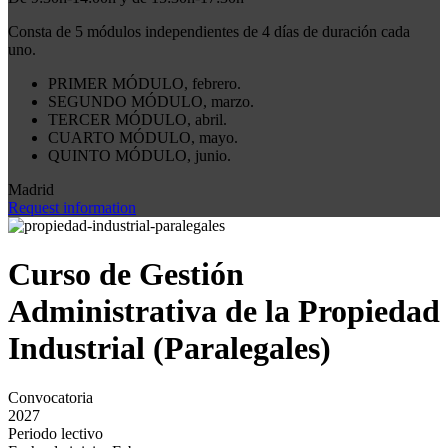
Consta de 5 módulos independientes de 4 días de duración cada
uno.
PRIMER MÓDULO, febrero.
SEGUNDO MÓDULO, marzo.
TERCER MÓDULO, abril.
CUARTO MÓDULO, mayo.
QUINTO MÓDULO, junio.
Madrid
Request information
Curso de Gestión
Administrativa de la Propiedad
Industrial (Paralegales)
Convocatoria
2027
Periodo lectivo