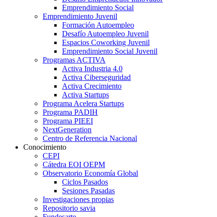
Emprendimiento Social
Emprendimiento Juvenil
Formación Autoempleo
Desafío Autoempleo Juvenil
Espacios Coworking Juvenil
Emprendimiento Social Juvenil
Programas ACTIVA
Activa Industria 4.0
Activa Ciberseguridad
Activa Crecimiento
Activa Startups
Programa Acelera Startups
Programa PADIH
Programa PIEEI
NextGeneration
Centro de Referencia Nacional
Conocimiento
CEPI
Cátedra EOI OEPM
Observatorio Economía Global
Ciclos Pasados
Sesiones Pasadas
Investigaciones propias
Repositorio savia
Fundesarte