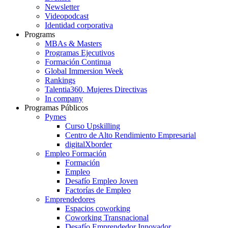
Newsletter
Videopodcast
Identidad corporativa
Programs
MBAs & Masters
Programas Ejecutivos
Formación Continua
Global Immersion Week
Rankings
Talentia360. Mujeres Directivas
In company
Programas Públicos
Pymes
Curso Upskilling
Centro de Alto Rendimiento Empresarial
digitalXborder
Empleo Formación
Formación
Empleo
Desafío Empleo Joven
Factorías de Empleo
Emprendedores
Espacios coworking
Coworking Transnacional
Desafío Emprendedor Innovador