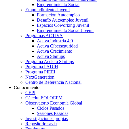
Emprendimiento Social
Emprendimiento Juvenil
Formación Autoempleo
Desafío Autoempleo Juvenil
Espacios Coworking Juvenil
Emprendimiento Social Juvenil
Programas ACTIVA
Activa Industria 4.0
Activa Ciberseguridad
Activa Crecimiento
Activa Startups
Programa Acelera Startups
Programa PADIH
Programa PIEEI
NextGeneration
Centro de Referencia Nacional
Conocimiento
CEPI
Cátedra EOI OEPM
Observatorio Economía Global
Ciclos Pasados
Sesiones Pasadas
Investigaciones propias
Repositorio savia
Fundesarte