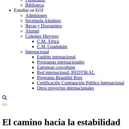
Biblioteca
Estudiar en EOI
Admisiones
Secretaría Alumnos
Becas y Descuentos
Alumni
Colegios Mayores
C.M. África
C.M. Guadalupe
Internacional
Espíritu internacional
Programas internacionales
European coworking
Red internacional: REDTIKAL
Programa Beautiful Bees
Certificación Contratación Pública Internacional
Otros proyectos internacionales
Links, Opens in this window a searcher
El camino hacia la estabilidad