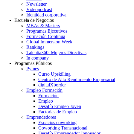
Newsletter
Videopodcast
Identidad corporativa
Escuela de Negocios
MBAs & Masters
Programas Ejecutivos
Formación Continua
Global Immersion Week
Rankings
Talentia360. Mujeres Directivas
In company
Programas Públicos
Pymes
Curso Upskilling
Centro de Alto Rendimiento Empresarial
digitalXborder
Empleo Formación
Formación
Empleo
Desafío Empleo Joven
Factorías de Empleo
Emprendedores
Espacios coworking
Coworking Transnacional
Desafío Emprendedor Innovador