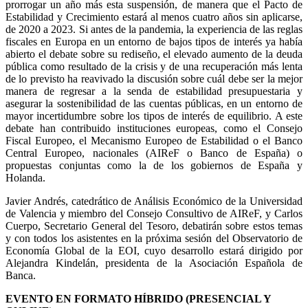
prorrogar un año más esta suspensión, de manera que el Pacto de
Estabilidad y Crecimiento estará al menos cuatro años sin aplicarse,
de 2020 a 2023. Si antes de la pandemia, la experiencia de las reglas
fiscales en Europa en un entorno de bajos tipos de interés ya había
abierto el debate sobre su rediseño, el elevado aumento de la deuda
pública como resultado de la crisis y de una recuperación más lenta
de lo previsto ha reavivado la discusión sobre cuál debe ser la mejor
manera de regresar a la senda de estabilidad presupuestaria y
asegurar la sostenibilidad de las cuentas públicas, en un entorno de
mayor incertidumbre sobre los tipos de interés de equilibrio. A este
debate han contribuido instituciones europeas, como el Consejo
Fiscal Europeo, el Mecanismo Europeo de Estabilidad o el Banco
Central Europeo, nacionales (AIReF o Banco de España) o
propuestas conjuntas como la de los gobiernos de España y
Holanda.
Javier Andrés, catedrático de Análisis Económico de la Universidad
de Valencia y miembro del Consejo Consultivo de AIReF, y Carlos
Cuerpo, Secretario General del Tesoro, debatirán sobre estos temas
y con todos los asistentes en la próxima sesión del Observatorio de
Economía Global de la EOI, cuyo desarrollo estará dirigido por
Alejandra Kindelán, presidenta de la Asociación Española de
Banca.
EVENTO EN FORMATO HÍBRIDO (PRESENCIAL Y