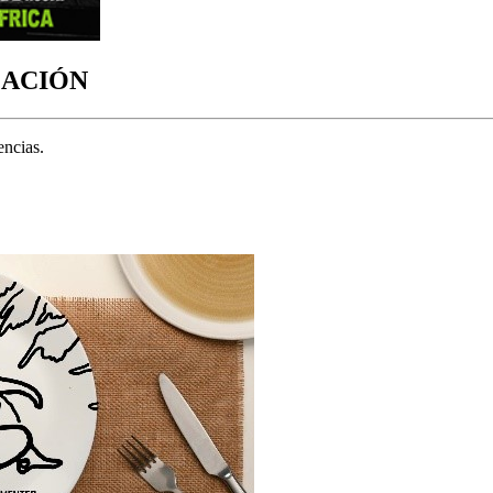
CACIÓN
encias.