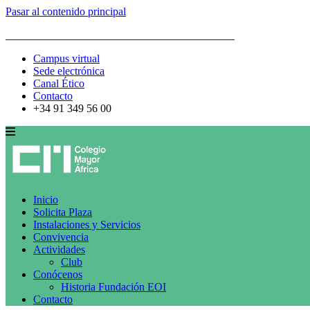
Pasar al contenido principal
ESCUELA DE ORGANIZACIÓN INDUSTRIAL
Campus virtual
Sede electrónica
Canal Ético
Contacto
+34 91 349 56 00
Inicio
Solicita Plaza
Instalaciones y Servicios
Convivencia
Actividades
Club
Conócenos
Historia Fundación EOI
Contacto