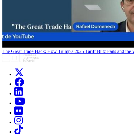
The Great Trade Hack: How Trump's 2025 Tariff Blitz Fails and the
Links, Opens in this window
Links, Opens in this window
Links, Opens in this window
Links, Opens in this window
Links, Opens in this window
Links, Opens in this window
Links, Opens in this window